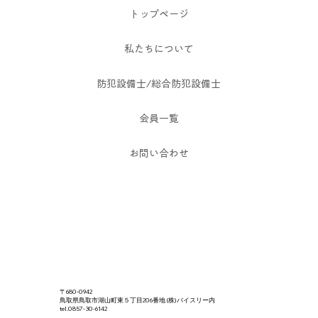
トップページ
私たちについて
防犯設備士/総合防犯設備士
会員一覧
お問い合わせ
〒680-0942
鳥取県鳥取市湖山町東５丁目206番地 (株)バイスリー内
tel.0857-30-6142